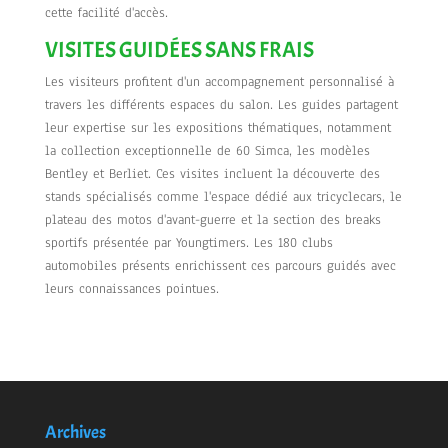
cette facilité d'accès.
VISITES GUIDÉES SANS FRAIS
Les visiteurs profitent d'un accompagnement personnalisé à
travers les différents espaces du salon. Les guides partagent
leur expertise sur les expositions thématiques, notamment
la collection exceptionnelle de 60 Simca, les modèles
Bentley et Berliet. Ces visites incluent la découverte des
stands spécialisés comme l'espace dédié aux tricyclecars, le
plateau des motos d'avant-guerre et la section des breaks
sportifs présentée par Youngtimers. Les 180 clubs
automobiles présents enrichissent ces parcours guidés avec
leurs connaissances pointues.
Archives