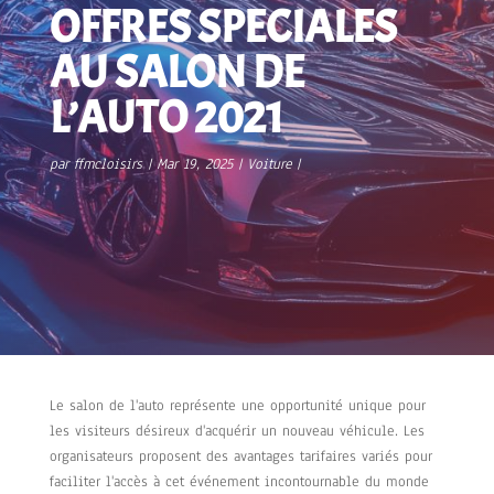
OFFRES SPECIALES
AU SALON DE
L’AUTO 2021
par
ffmcloisirs
Mar 19, 2025
Voiture
Le salon de l'auto représente une opportunité unique pour
les visiteurs désireux d'acquérir un nouveau véhicule. Les
organisateurs proposent des avantages tarifaires variés pour
faciliter l'accès à cet événement incontournable du monde