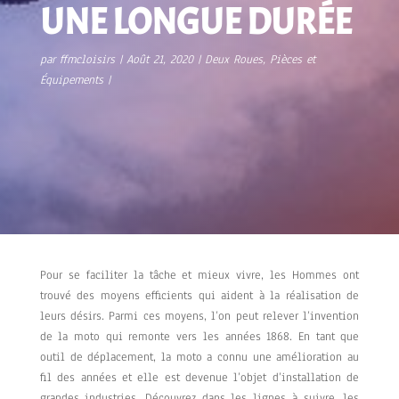
UNE LONGUE DURÉE
par
ffmcloisirs
Août 21, 2020
Deux Roues
,
Pièces et
Équipements
Pour se faciliter la tâche et mieux vivre, les Hommes ont
trouvé des moyens efficients qui aident à la réalisation de
leurs désirs. Parmi ces moyens, l’on peut relever l’invention
de la moto qui remonte vers les années 1868. En tant que
outil de déplacement, la moto a connu une amélioration au
fil des années et elle est devenue l’objet d’installation de
grandes industries. Découvrez dans les lignes à suivre, les